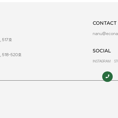
CONTACT
nanu@econa
 517호
SOCIAL
 518-520호
INSTAGRAM
S