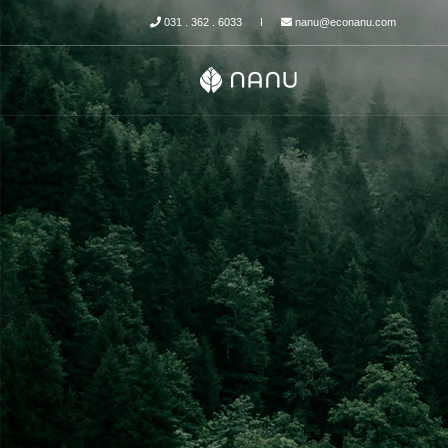
031 . 362 . 6033
nanu@econanu.com