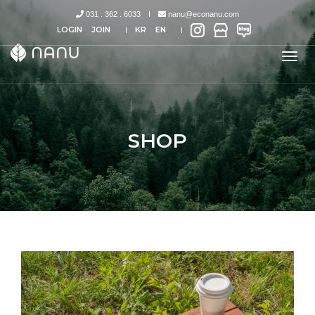
031 . 362 . 6033
nanu@econanu.com
LOGIN
JOIN
KR
EN
tog
nav
SHOP