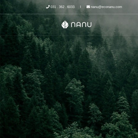
031 . 362 . 6033
nanu@econanu.com