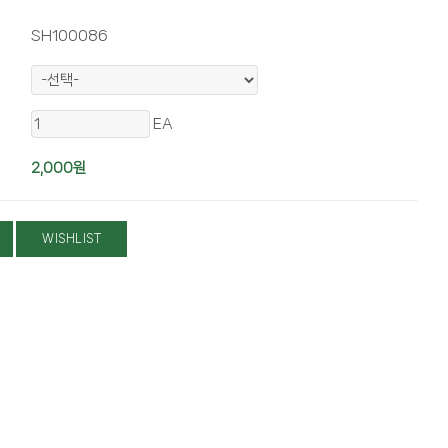
SH100086
EA
2,000
원
WISHLIST