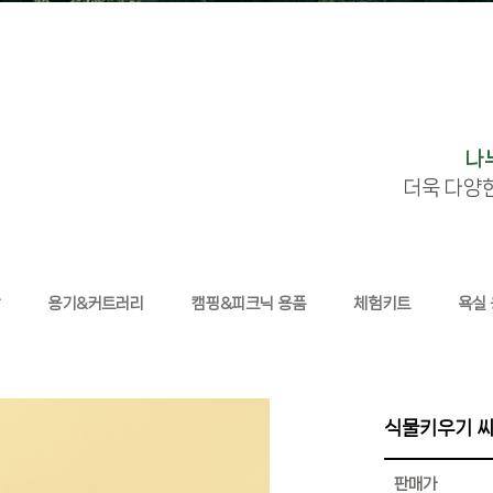
나
더욱 다양
용기&커트러리
캠핑&피크닉 용품
체험키트
욕실
식물키우기 씨
판매가